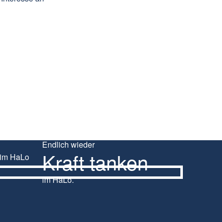
Endlich wieder
Kraft tanken
im HaLo.